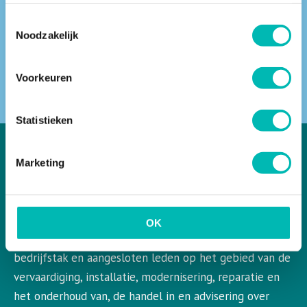
Toestemmingsselectie
Noodzakelijk
ZOEKEN
Voorkeuren
Statistieken
Marketing
VLR in het kort
VLR is de Nederlandse vereniging voor liften en
OK
roltrappen. VLR behartigt de belangen van de gehele
bedrijfstak en aangesloten leden op het gebied van de
vervaardiging, installatie, modernisering, reparatie en
het onderhoud van, de handel in en advisering over