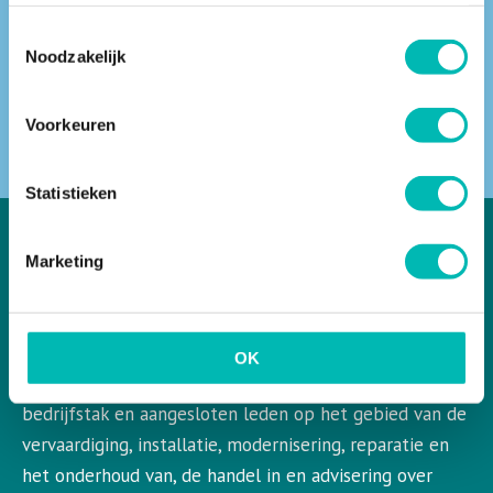
Toestemmingsselectie
Noodzakelijk
ZOEKEN
Voorkeuren
Statistieken
Marketing
VLR in het kort
VLR is de Nederlandse vereniging voor liften en
OK
roltrappen. VLR behartigt de belangen van de gehele
bedrijfstak en aangesloten leden op het gebied van de
vervaardiging, installatie, modernisering, reparatie en
het onderhoud van, de handel in en advisering over