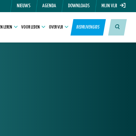
NIEUWS
AGENDA
DOWNLOADS
MIJN VLR
N LEREN
VOOR LEDEN
OVER VLR
BEDRIJVENGIDS