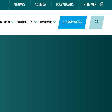
NIEUWS
AGENDA
DOWNLOADS
MIJN VLR
N LEREN
VOOR LEDEN
OVER VLR
BEDRIJVENGIDS