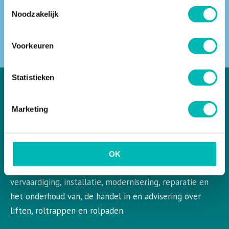
Toestemmingsselectie
Noodzakelijk
ZOEKEN
Voorkeuren
Statistieken
Marketing
VLR in het kort
VLR is de Nederlandse vereniging voor liften en
roltrappen. VLR behartigt de belangen van de gehele
OK
bedrijfstak en aangesloten leden op het gebied van de
vervaardiging, installatie, modernisering, reparatie en
het onderhoud van, de handel in en advisering over
liften, roltrappen en rolpaden.