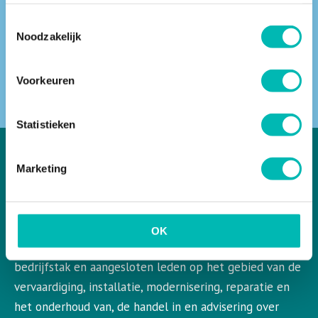
Toestemmingsselectie
Noodzakelijk
ZOEKEN
Voorkeuren
Statistieken
Marketing
VLR in het kort
VLR is de Nederlandse vereniging voor liften en
OK
roltrappen. VLR behartigt de belangen van de gehele
bedrijfstak en aangesloten leden op het gebied van de
vervaardiging, installatie, modernisering, reparatie en
het onderhoud van, de handel in en advisering over