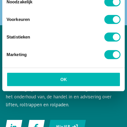
Noodzakelijk
ZOEKEN
Voorkeuren
Statistieken
Marketing
VLR in het kort
VLR is de Nederlandse vereniging voor liften en
roltrappen. VLR behartigt de belangen van de gehele
OK
bedrijfstak en aangesloten leden op het gebied van de
vervaardiging, installatie, modernisering, reparatie en
het onderhoud van, de handel in en advisering over
liften, roltrappen en rolpaden.