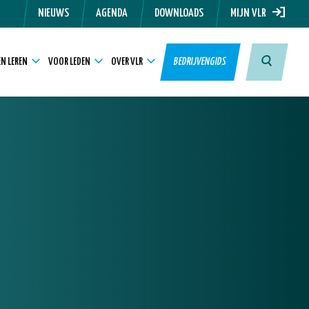
NIEUWS
AGENDA
DOWNLOADS
MIJN VLR
N LEREN
VOOR LEDEN
OVER VLR
BEDRIJVENGIDS