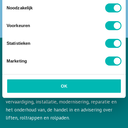
Toestemmingsselectie
Noodzakelijk
ZOEKEN
Voorkeuren
Statistieken
Marketing
VLR in het kort
VLR is de Nederlandse vereniging voor liften en
roltrappen. VLR behartigt de belangen van de gehele
OK
bedrijfstak en aangesloten leden op het gebied van de
vervaardiging, installatie, modernisering, reparatie en
het onderhoud van, de handel in en advisering over
liften, roltrappen en rolpaden.