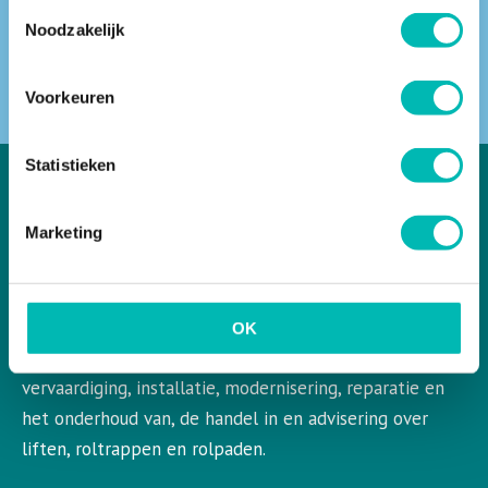
Toestemmingsselectie
Noodzakelijk
ZOEKEN
Voorkeuren
Statistieken
Marketing
VLR in het kort
VLR is de Nederlandse vereniging voor liften en
roltrappen. VLR behartigt de belangen van de gehele
OK
bedrijfstak en aangesloten leden op het gebied van de
vervaardiging, installatie, modernisering, reparatie en
het onderhoud van, de handel in en advisering over
liften, roltrappen en rolpaden.