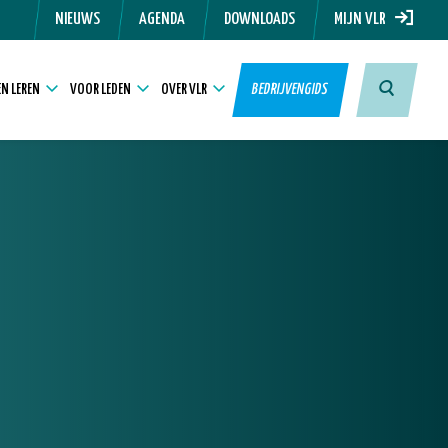
NIEUWS
AGENDA
DOWNLOADS
MIJN VLR
N LEREN
VOOR LEDEN
OVER VLR
BEDRIJVENGIDS