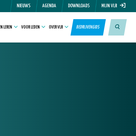
NIEUWS
AGENDA
DOWNLOADS
MIJN VLR
N LEREN
VOOR LEDEN
OVER VLR
BEDRIJVENGIDS