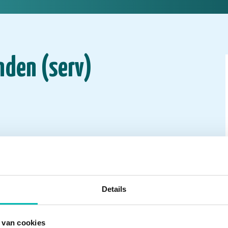
nden (serv)
Details
 van cookies