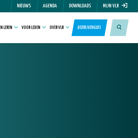
NIEUWS
AGENDA
DOWNLOADS
MIJN VLR
N LEREN
VOOR LEDEN
OVER VLR
BEDRIJVENGIDS