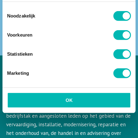
Toestemmingsselectie
Noodzakelijk
ZOEKEN
Voorkeuren
Statistieken
Marketing
VLR in het kort
VLR is de Nederlandse vereniging voor liften en
OK
roltrappen. VLR behartigt de belangen van de gehele
bedrijfstak en aangesloten leden op het gebied van de
vervaardiging, installatie, modernisering, reparatie en
het onderhoud van, de handel in en advisering over