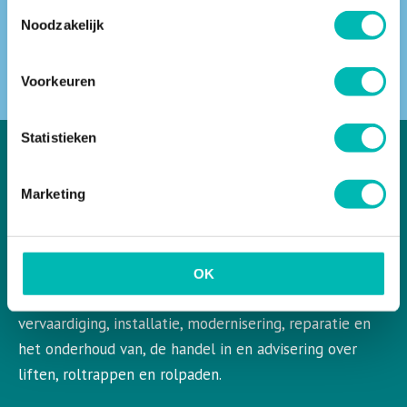
Toestemmingsselectie
Noodzakelijk
ZOEKEN
Voorkeuren
Statistieken
Marketing
VLR in het kort
VLR is de Nederlandse vereniging voor liften en
roltrappen. VLR behartigt de belangen van de gehele
OK
bedrijfstak en aangesloten leden op het gebied van de
vervaardiging, installatie, modernisering, reparatie en
het onderhoud van, de handel in en advisering over
liften, roltrappen en rolpaden.