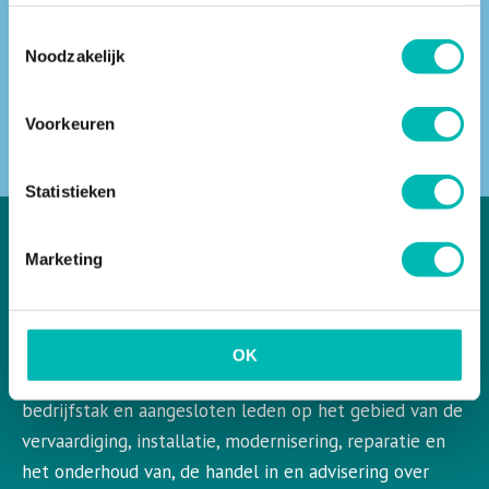
Toestemmingsselectie
Noodzakelijk
ZOEKEN
Voorkeuren
Statistieken
Marketing
VLR in het kort
VLR is de Nederlandse vereniging voor liften en
OK
roltrappen. VLR behartigt de belangen van de gehele
bedrijfstak en aangesloten leden op het gebied van de
vervaardiging, installatie, modernisering, reparatie en
het onderhoud van, de handel in en advisering over