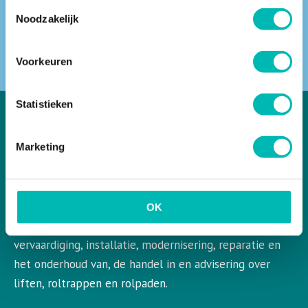
Toestemmingsselectie
Noodzakelijk
ZOEKEN
Voorkeuren
Statistieken
Marketing
VLR in het kort
VLR is de Nederlandse vereniging voor liften en
roltrappen. VLR behartigt de belangen van de gehele
OK
bedrijfstak en aangesloten leden op het gebied van de
vervaardiging, installatie, modernisering, reparatie en
het onderhoud van, de handel in en advisering over
liften, roltrappen en rolpaden.