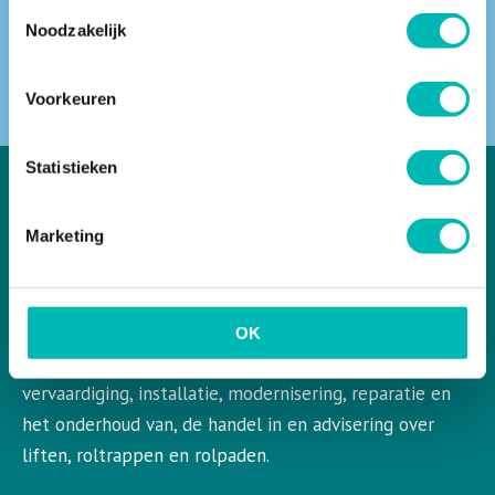
Toestemmingsselectie
Noodzakelijk
ZOEKEN
Voorkeuren
Statistieken
Marketing
VLR in het kort
VLR is de Nederlandse vereniging voor liften en
roltrappen. VLR behartigt de belangen van de gehele
OK
bedrijfstak en aangesloten leden op het gebied van de
vervaardiging, installatie, modernisering, reparatie en
het onderhoud van, de handel in en advisering over
liften, roltrappen en rolpaden.