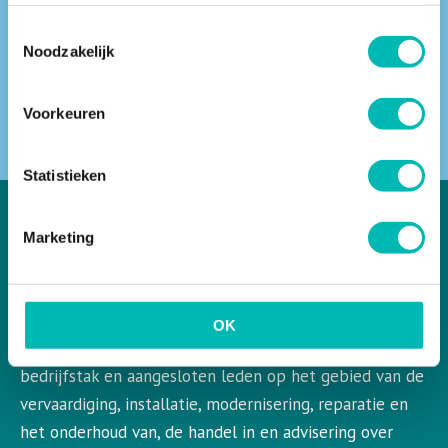
Toestemmingsselectie
Noodzakelijk
ZOEKEN
Voorkeuren
Statistieken
Marketing
VLR in het kort
VLR is de Nederlandse vereniging voor liften en
OK
roltrappen. VLR behartigt de belangen van de gehele
bedrijfstak en aangesloten leden op het gebied van de
vervaardiging, installatie, modernisering, reparatie en
het onderhoud van, de handel in en advisering over