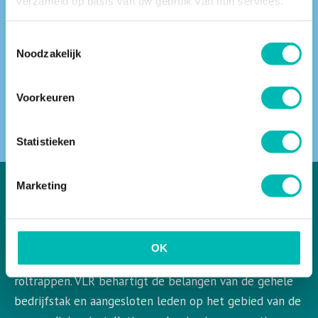
verzameld op basis van uw gebruik van hun services.
Vind een VLR-vakbedrijf bij jou in de buurt
Toestemmingsselectie
Noodzakelijk
Voorkeuren
ZOEKEN
Statistieken
Marketing
VLR in het kort
OK
VLR is de Nederlandse vereniging voor liften en
roltrappen. VLR behartigt de belangen van de gehele
bedrijfstak en aangesloten leden op het gebied van de