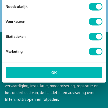
Toestemmingsselectie
Noodzakelijk
ZOEKEN
Voorkeuren
Statistieken
Marketing
VLR in het kort
VLR is de Nederlandse vereniging voor liften en
roltrappen. VLR behartigt de belangen van de gehele
OK
bedrijfstak en aangesloten leden op het gebied van de
vervaardiging, installatie, modernisering, reparatie en
het onderhoud van, de handel in en advisering over
liften, roltrappen en rolpaden.