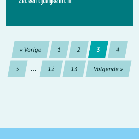
Zet een tijdelijke lift in
« Vorige
1
2
3
4
5
…
12
13
Volgende »