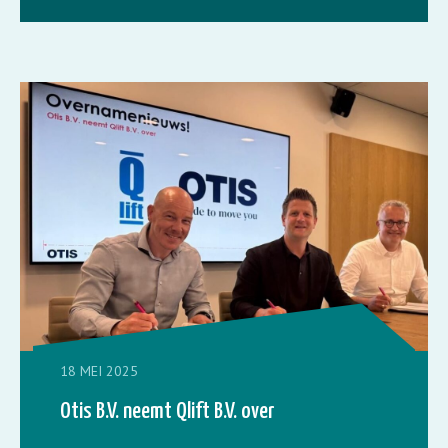
18 MEI 2025
Otis B.V. neemt Qlift B.V. over