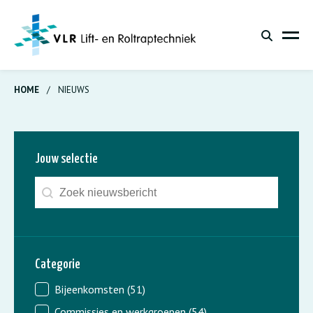
HOME
/
NIEUWS
Jouw selectie
Zoeken - nieuws
Search content
Categorie
Nieuws - categorie
Bijeenkomsten
(51)
Commissies en werkgroepen
(54)