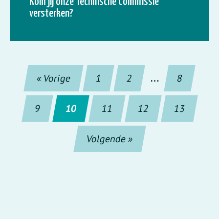
Kom jij onze Technische Commissie
versterken?
« Vorige
1
2
…
8
9
10
11
12
13
Volgende »