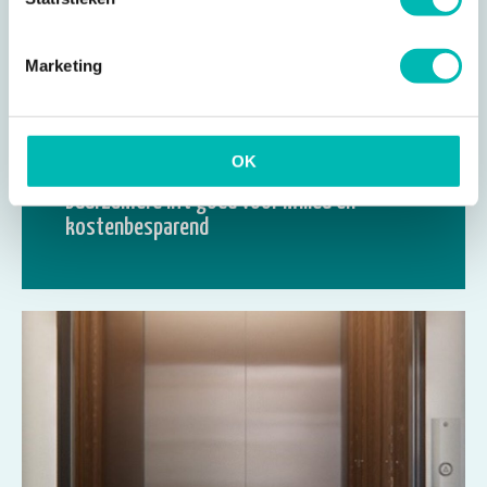
Marketing
21 NOV 2019
OK
Duurzamere lift goed voor milieu én
kostenbesparend