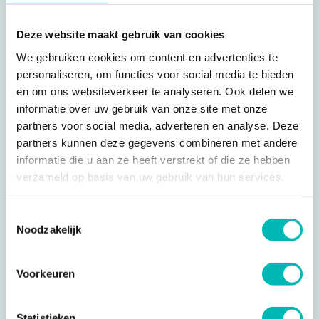
Deze website maakt gebruik van cookies
We gebruiken cookies om content en advertenties te
personaliseren, om functies voor social media te bieden
en om ons websiteverkeer te analyseren. Ook delen we
informatie over uw gebruik van onze site met onze
22 NOV 2019
partners voor social media, adverteren en analyse. Deze
partners kunnen deze gegevens combineren met andere
Digitale tool zorgt voor flexibiliteit en
informatie die u aan ze heeft verstrekt of die ze hebben
gebruiksgemak bij liftmonteur
verzameld op basis van uw gebruik van hun services.
Toestemmingsselectie
Noodzakelijk
Voorkeuren
Statistieken