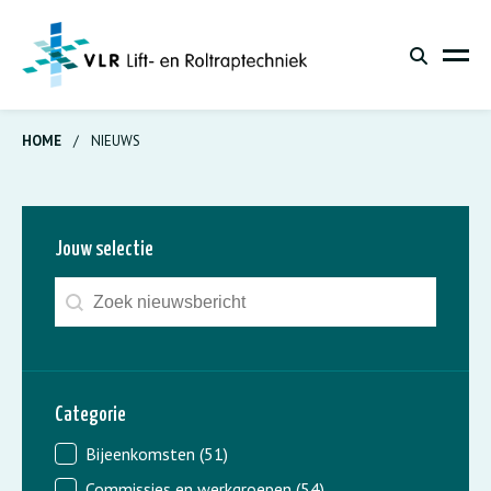
HOME
/
NIEUWS
Jouw selectie
Zoeken - nieuws
Search content
Categorie
Nieuws - categorie
Bijeenkomsten
(51)
Commissies en werkgroepen
(54)