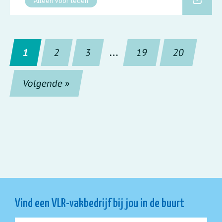
Alleen voor leden
1
2
3
…
19
20
Volgende »
Vind een VLR-vakbedrijf bij jou in de buurt