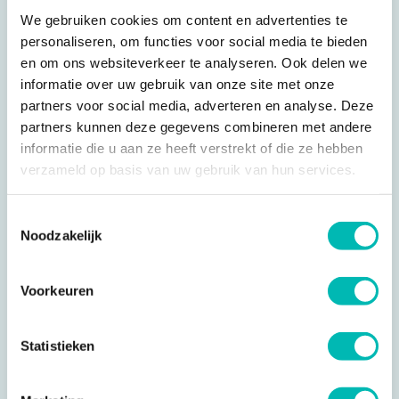
We gebruiken cookies om content en advertenties te
personaliseren, om functies voor social media te bieden
en om ons websiteverkeer te analyseren. Ook delen we
PDF
informatie over uw gebruik van onze site met onze
VLR Technische Commissie verslag 25 februari
partners voor social media, adverteren en analyse. Deze
2026
partners kunnen deze gegevens combineren met andere
informatie die u aan ze heeft verstrekt of die ze hebben
Alleen voor leden
verzameld op basis van uw gebruik van hun services.
Toestemmingsselectie
PDF
Noodzakelijk
VLR-ALV Agenda 28 november 2025
Voorkeuren
Alleen voor leden
Statistieken
PDF