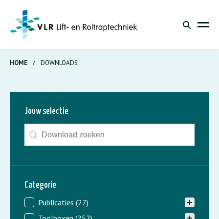
HOME
/
DOWNLOADS
Jouw selectie
Zoeken - downloads
Search content
Categorie
Downloads - categorie
Publicaties
(27)
Toolboxen
(252)