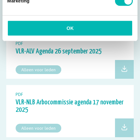
VLR-ALV Verslag 6 juni 2025
Marketing
Alleen voor leden
OK
PDF
VLR-ALV Agenda 26 september 2025
Alleen voor leden
PDF
VLR-NLB Arbocommissie agenda 17 november
2025
Alleen voor leden