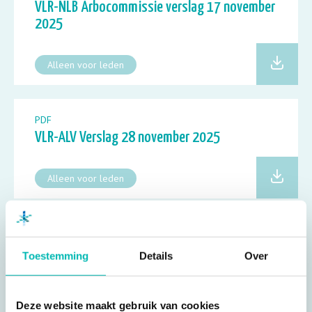
VLR-NLB Arbocommissie verslag 17 november
2025
Alleen voor leden
PDF
VLR-ALV Verslag 28 november 2025
Alleen voor leden
PDF
VLR Technische Commissie agenda 25 februari
Toestemming
Details
Over
2026
Deze website maakt gebruik van cookies
Alleen voor leden